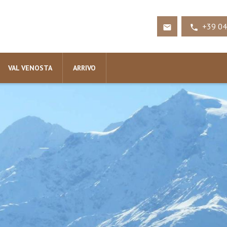
+39 04


VAL VENOSTA
ARRIVO