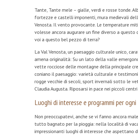
Tante, Tante mele – gialle, verdi e rosse tonde. Alb
fortezze e castelli imponenti, mura medievali della 
Venosta. Il vento provocante. Le temperature miti
volesse ancora augurare un fine diverso a questo c
voi a questo bel pezzo di terra?
La Val Venosta, un paesaggio culturale unico, car
amena originalità: Su un lato della valle emergono d
vette rocciose delle montagne della principale crest
coniano il paesaggio: varietà culturale e testimoni
rogge vecchie di secoli, sport invernali sotto le ve
Claudia Augusta. Riposarsi in pace nei piccoli centr
Luoghi di interesse e programmi per ogn
Non preoccupatevi, anche se vi fanno ancora male i
tutto bagnato per la pioggia: nella località di va
impressionanti luoghi di interesse che aspettano di