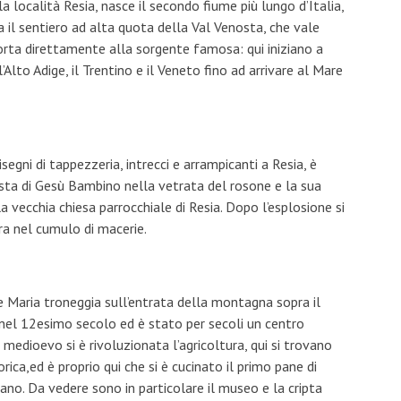
a località Resia, nasce il secondo fiume più lungo d’Italia,
a il sentiero ad alta quota della Val Venosta, che vale
rta direttamente alla sorgente famosa: qui iniziano a
’Alto Adige, il Trentino e il Veneto fino ad arrivare al Mare
gni di tappezzeria, intrecci e arrampicanti a Resia, è
esta di Gesù Bambino nella vetrata del rosone e la sua
lla vecchia chiesa parrocchiale di Resia. Dopo l’esplosione si
ra nel cumulo di macerie.
Maria troneggia sull’entrata della montagna sopra il
 nel 12esimo secolo ed è stato per secoli un centro
l medioevo si è rivoluzionata l’agricoltura, qui si trovano
rica,ed è proprio qui che si è cucinato il primo pane di
tano. Da vedere sono in particolare il museo e la cripta