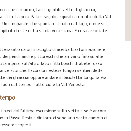
icocche e marmo, facce gentili, vette di ghiacciai,
città. La pera Pala e segalini squisiti aromatici della Val
. Un campanile, che spunta ostinato dal lago, come se
apitolo triste della storia venostana. E cosa associate
atterizzato da un miscuglio di acerba trasformazione e
ei pendii aridi e pittoreschi che arrivano fino su alle
a alpina, sull’altro lato i fitti boschi di abete rosso
anze storiche. Escursioni estese lungo i sentieri delle
tte dei ghiacciai oppure andare in bicicletta lungo la Via
i fuori dal tempo. Tutto ciò è la Val Venosta.
i tempo
 piedi dall’ultima escursione sulla vetta e se è ancora
canza Passo Resia e dintorni ci sono una vasta gamma di
 essere scoperti.