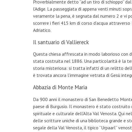
Proverbialmente detto “ad un tiro di schioppo” dall
l’Adige. La passeggiata di appena venti minuti sopr
veramente la pena, è segnata dal numero 2 e vi po
scorrere i fieri 415 km di corso d’acqua attraverso l
Adriatico.
Il santuario di Valliereck
Questa chiesa affrescata in modo laborioso con dise
stata costruita nel 1886. Una particolarità è la t
storia misteriosa: si tratta infatti di un relitto de
è trovata ancora l’immagine vetrata di Gesù integ
Abbazia di Monte Maria
Da 900 anni il monastero di San Benedetto Monte 
paese di Burgusio. Il monastero è stato costruito
spirituale e culturale dell’Alta Val Venosta. Qui ne
delle scritture uniche di una biblioteca grande e sto
segale della Val Venosta, il tipico “Urpaarl” venos