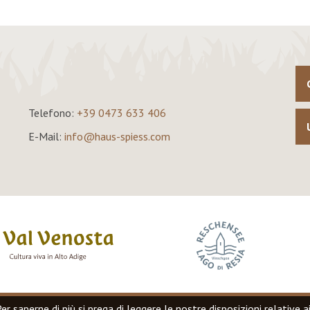
Telefono:
+39 0473 633 406
E-Mail:
info@haus-spiess.com
Per saperne di più si prega di leggere le nostre
disposizioni relative a