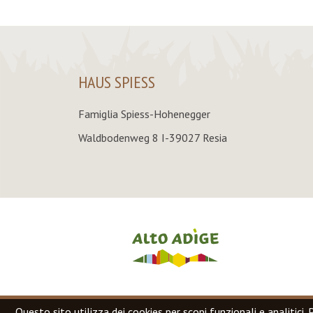
HAUS SPIESS
Famiglia Spiess-Hohenegger
Waldbodenweg 8 I-39027 Resia
Questo sito utilizza dei cookies per scopi funzionali e analitici. 